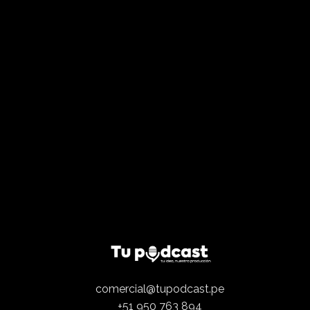
comercial@tupodcast.pe
+51 950 763 894